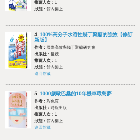
推薦人次：
1
狀態：
館內架上
4.
100%高分子水溶性幾丁聚醣的強效【修訂
新版】
作者：
國際高效率幾丁聚醣研究會
出版社：
世茂
推薦人次：
1
狀態：
館內架上
連回館藏
5.
1000歲歐巴桑的10年機車環島夢
作者：
彩色頁
出版社：
時報出版
推薦人次：
1
狀態：
館內架上
連回館藏