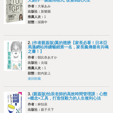
天創作一個應用程式, 改變我的人生
作者：
大塚あみ
出版社：
新樂園
推薦人次：
1
狀態：
採購中
2.
(作者親簽版)翼的翅膀【家長必看！日本亞
馬遜網站持續暢銷第一名，家長瘋傳最有共鳴
之書！】
作者：
朝比奈あすか
出版社：
尖端
推薦人次：
1
狀態：
館內架上
連回館藏
3.
(親簽版)怡辰老師的高效時間管理課：心態
×概念×工具，打造恆毅力的人生複利心法
作者：
林怡辰
出版社：
親子天下