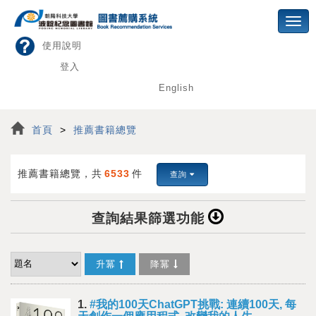
Toggl
navig
使用說明
登入
English
首頁
推薦書籍總覽
推薦書籍總覽，共
6533
件
查詢
查詢結果篩選功能
升冪
降冪
1.
#我的100天ChatGPT挑戰: 連續100天, 每