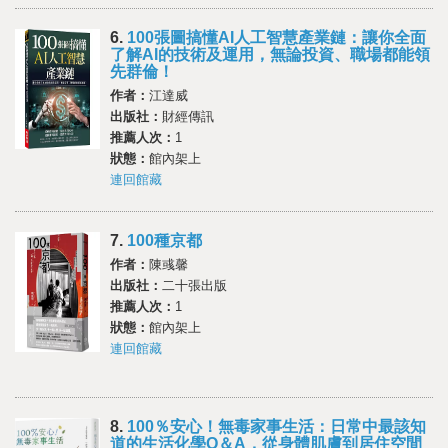
6.
100張圖搞懂AI人工智慧產業鏈：讓你全面
了解AI的技術及運用，無論投資、職場都能領
先群倫！
作者：
江達威
出版社：
財經傳訊
推薦人次：
1
狀態：
館內架上
連回館藏
7.
100種京都
作者：
陳彧馨
出版社：
二十張出版
推薦人次：
1
狀態：
館內架上
連回館藏
8.
100％安心！無毒家事生活：日常中最該知
道的生活化學Q＆A，從身體肌膚到居住空間