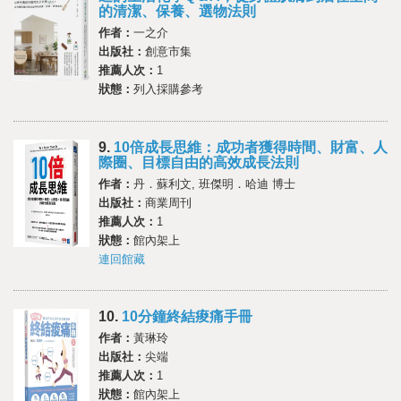
的清潔、保養、選物法則
作者：
一之介
出版社：
創意市集
推薦人次：
1
狀態：
列入採購參考
9.
10倍成長思維：成功者獲得時間、財富、人
際圈、目標自由的高效成長法則
作者：
丹．蘇利文, 班傑明．哈迪 博士
出版社：
商業周刊
推薦人次：
1
狀態：
館內架上
連回館藏
10.
10分鐘終結痠痛手冊
作者：
黃琳玲
出版社：
尖端
推薦人次：
1
狀態：
館內架上